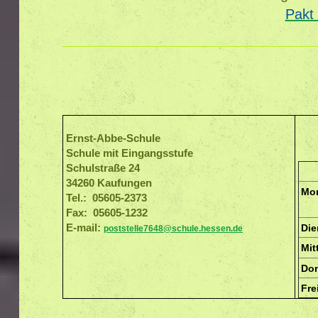
Pakt 
Ernst-Abbe-Schule
Schule mit Eingangsstufe
Schulstraße 24
34260 Kaufungen
Mo
Tel.:
05605-2373
Fax:
05605-1232
E-mail:
Die
poststelle7648@schule.hessen.de
Mit
Do
Fre